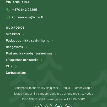
ŽINIASKLAIDAI
+370 642 02265
komunikacija@vmu.lt
NUORODOS
Skelbimai
Paslaugos miškų savininkams
Rangovams
Prašymų ir skundų nagrinėjimas
LR aplinkos ministerija
DUK
Darbuotojams
Valstybės įmonė Valstybinių miškų urėdija. Duomenys apie
įstagą kaupiami ir saugomi Juridinių asmenų registre. Kodas
132340880. PVM mokėtojo kodas LT323408811