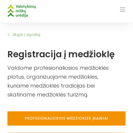
Skip
to
content
Atgal į sąrašą
Registracija į medžioklę
Valdome profesionaliosios medžioklės
plotus, organizuojame medžiokles,
kuriame medžioklės tradicijas bei
skatiname medžioklės turizmą.
PROFESIONALIOSIOS MEDŽIOKLĖS ĮKAINIAI