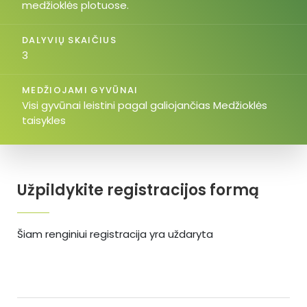
medžioklės plotuose.
DALYVIŲ SKAIČIUS
3
MEDŽIOJAMI GYVŪNAI
Visi gyvūnai leistini pagal galiojančias Medžioklės
taisykles
Užpildykite registracijos formą
Šiam renginiui registracija yra uždaryta