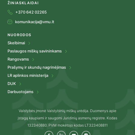
ŽINIASKLAIDAI
+370 642 02265
komunikacija@vmu.lt
NUORODOS
Skelbimai
Paslaugos miškų savininkams
Rangovams
Prašymų ir skundų nagrinėjimas
LR aplinkos ministerija
DUK
Darbuotojams
Valstybės įmonė Valstybinių miškų urėdija. Duomenys apie
įstagą kaupiami ir saugomi Juridinių asmenų registre. Kodas
132340880. PVM mokėtojo kodas LT323408811