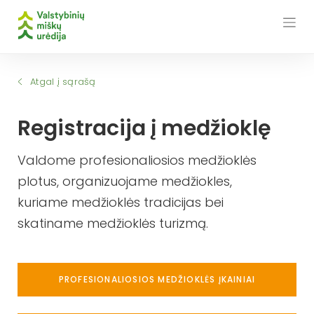
Skip
to
content
Atgal į sąrašą
Registracija į medžioklę
Valdome profesionaliosios medžioklės
plotus, organizuojame medžiokles,
kuriame medžioklės tradicijas bei
skatiname medžioklės turizmą.
PROFESIONALIOSIOS MEDŽIOKLĖS ĮKAINIAI