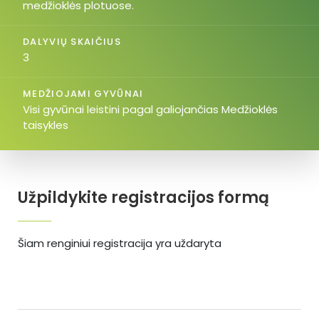
medžioklės plotuose.
DALYVIŲ SKAIČIUS
3
MEDŽIOJAMI GYVŪNAI
Visi gyvūnai leistini pagal galiojančias Medžioklės
taisykles
Užpildykite registracijos formą
Šiam renginiui registracija yra uždaryta