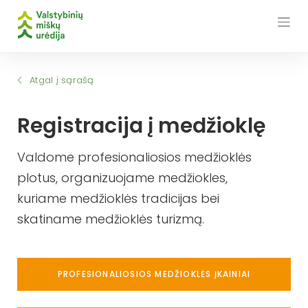
Skip
to
content
Atgal į sąrašą
Registracija į medžioklę
Valdome profesionaliosios medžioklės
plotus, organizuojame medžiokles,
kuriame medžioklės tradicijas bei
skatiname medžioklės turizmą.
PROFESIONALIOSIOS MEDŽIOKLĖS ĮKAINIAI