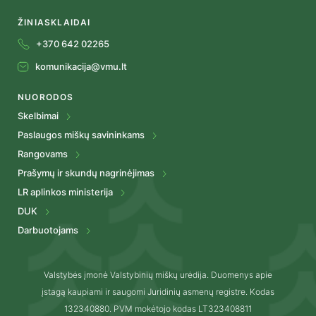
ŽINIASKLAIDAI
+370 642 02265
komunikacija@vmu.lt
NUORODOS
Skelbimai
Paslaugos miškų savininkams
Rangovams
Prašymų ir skundų nagrinėjimas
LR aplinkos ministerija
DUK
Darbuotojams
Valstybės įmonė Valstybinių miškų urėdija. Duomenys apie
įstagą kaupiami ir saugomi Juridinių asmenų registre. Kodas
132340880. PVM mokėtojo kodas LT323408811