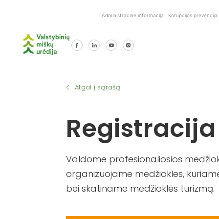
Skip
Administracinė informacija
Korupcijos prevencija
to
content
Atgal į sąrašą
Registracija
Valdome profesionaliosios medžiokl
organizuojame medžiokles, kuriame
bei skatiname medžioklės turizmą.