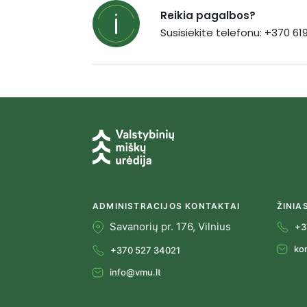
Reikia pagalbos?
Susisiekite telefonu: +370 6
ADMINISTRACIJOS KONTAKTAI
ŽINIA
Savanorių pr. 176, Vilnius
+3
ko
+370 527 34021
info@vmu.lt