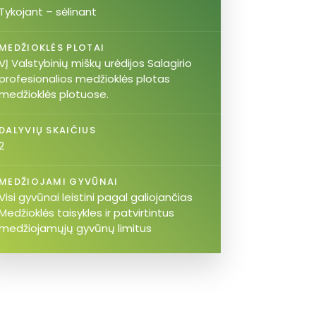
Tykojant – sėlinant
MEDŽIOKLĖS PLOTAI
VĮ Valstybinių miškų urėdijos Salagirio
profesionalios medžioklės plotas
medžioklės plotuose.
DALYVIŲ SKAIČIUS
2
MEDŽIOJAMI GYVŪNAI
Visi gyvūnai leistini pagal galiojančias
Medžioklės taisykles ir patvirtintus
medžiojamųjų gyvūnų limitus