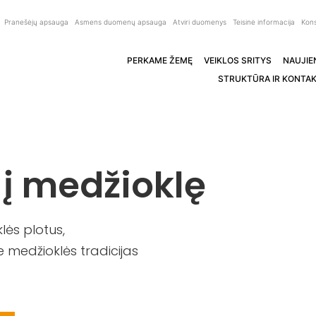
Pranešėjų apsauga
Asmens duomenų apsauga
Atviri duomenys
Teisinė informacija
Kons
PERKAME ŽEMĘ
VEIKLOS SRITYS
NAUJIE
STRUKTŪRA IR KONTAK
 į medžioklę
ės plotus,
 medžioklės tradicijas