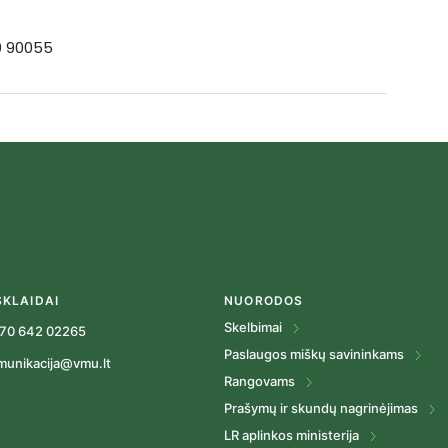
19 90055
SKLAIDAI
NUORODOS
Skelbimai
70 642 02265
Paslaugos miškų savininkams
munikacija@vmu.lt
Rangovams
Prašymų ir skundų nagrinėjimas
LR aplinkos ministerija