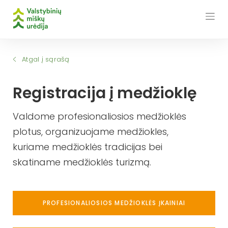
Skip
to
content
Atgal į sąrašą
Registracija į medžioklę
Valdome profesionaliosios medžioklės
plotus, organizuojame medžiokles,
kuriame medžioklės tradicijas bei
skatiname medžioklės turizmą.
PROFESIONALIOSIOS MEDŽIOKLĖS ĮKAINIAI