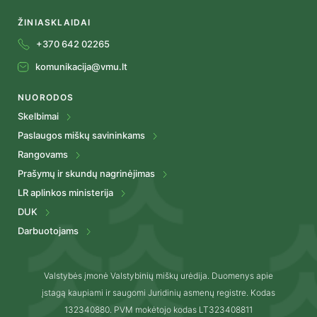
ŽINIASKLAIDAI
+370 642 02265
komunikacija@vmu.lt
NUORODOS
Skelbimai
Paslaugos miškų savininkams
Rangovams
Prašymų ir skundų nagrinėjimas
LR aplinkos ministerija
DUK
Darbuotojams
Valstybės įmonė Valstybinių miškų urėdija. Duomenys apie
įstagą kaupiami ir saugomi Juridinių asmenų registre. Kodas
132340880. PVM mokėtojo kodas LT323408811