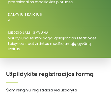
profesionalios medžioklės plotuose.
DALYVIŲ SKAIČIUS
4
MEDŽIOJAMI GYVŪNAI
Visi gyvūnai leistini pagal galiojančias Medžioklės
taisykles ir patvirtintus medžiojamųjų gyvūnų
limitus
Užpildykite registracijos formą
Šiam renginiui registracija yra uždaryta