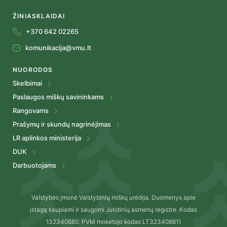
ŽINIASKLAIDAI
+370 642 02265
komunikacija@vmu.lt
NUORODOS
Skelbimai
Paslaugos miškų savininkams
Rangovams
Prašymų ir skundų nagrinėjimas
LR aplinkos ministerija
DUK
Darbuotojams
Valstybės įmonė Valstybinių miškų urėdija. Duomenys apie
įstagą kaupiami ir saugomi Juridinių asmenų registre. Kodas
132340880. PVM mokėtojo kodas LT323408811