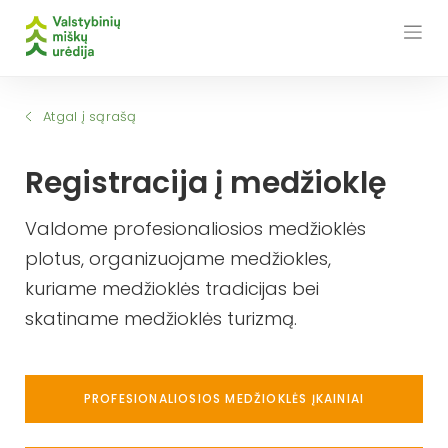
Skip
to
content
Atgal į sąrašą
Registracija į medžioklę
Valdome profesionaliosios medžioklės
plotus, organizuojame medžiokles,
kuriame medžioklės tradicijas bei
skatiname medžioklės turizmą.
PROFESIONALIOSIOS MEDŽIOKLĖS ĮKAINIAI