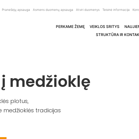
Pranešėjų apsauga
Asmens duomenų apsauga
Atviri duomenys
Teisinė informacija
Kons
PERKAME ŽEMĘ
VEIKLOS SRITYS
NAUJIE
STRUKTŪRA IR KONTAK
 į medžioklę
ės plotus,
 medžioklės tradicijas