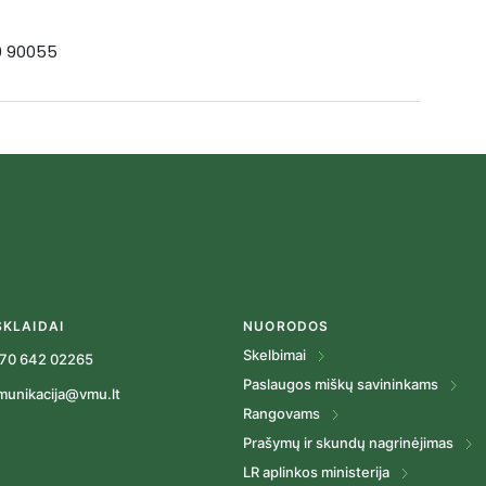
19 90055
SKLAIDAI
NUORODOS
Skelbimai
70 642 02265
Paslaugos miškų savininkams
munikacija@vmu.lt
Rangovams
Prašymų ir skundų nagrinėjimas
LR aplinkos ministerija