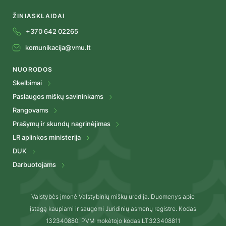
ŽINIASKLAIDAI
+370 642 02265
komunikacija@vmu.lt
NUORODOS
Skelbimai
Paslaugos miškų savininkams
Rangovams
Prašymų ir skundų nagrinėjimas
LR aplinkos ministerija
DUK
Darbuotojams
Valstybės įmonė Valstybinių miškų urėdija. Duomenys apie
įstagą kaupiami ir saugomi Juridinių asmenų registre. Kodas
132340880. PVM mokėtojo kodas LT323408811