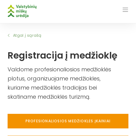
Skip
to
content
Atgal į sąrašą
Registracija į medžioklę
Valdome profesionaliosios medžioklės
plotus, organizuojame medžiokles,
kuriame medžioklės tradicijas bei
skatiname medžioklės turizmą.
PROFESIONALIOSIOS MEDŽIOKLĖS ĮKAINIAI