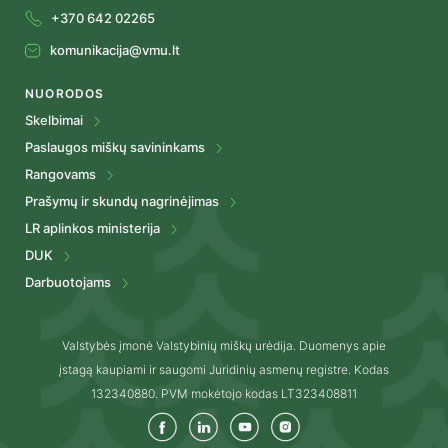
+370 642 02265
komunikacija@vmu.lt
NUORODOS
Skelbimai
Paslaugos miškų savininkams
Rangovams
Prašymų ir skundų nagrinėjimas
LR aplinkos ministerija
DUK
Darbuotojams
Valstybės įmonė Valstybinių miškų urėdija. Duomenys apie
įstagą kaupiami ir saugomi Juridinių asmenų registre. Kodas
132340880. PVM mokėtojo kodas LT323408811