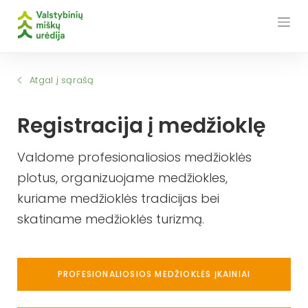
Skip
to
content
Atgal į sąrašą
Registracija į medžioklę
Valdome profesionaliosios medžioklės
plotus, organizuojame medžiokles,
kuriame medžioklės tradicijas bei
skatiname medžioklės turizmą.
PROFESIONALIOSIOS MEDŽIOKLĖS ĮKAINIAI