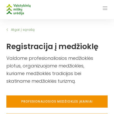
Skip
to
content
Atgal į sąrašą
Registracija į medžioklę
Valdome profesionaliosios medžioklės
plotus, organizuojame medžiokles,
kuriame medžioklės tradicijas bei
skatiname medžioklės turizmą.
PROFESIONALIOSIOS MEDŽIOKLĖS ĮKAINIAI