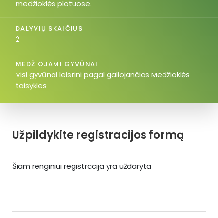
medžioklės plotuose.
DALYVIŲ SKAIČIUS
2
MEDŽIOJAMI GYVŪNAI
Visi gyvūnai leistini pagal galiojančias Medžioklės
taisykles
Užpildykite registracijos formą
Šiam renginiui registracija yra uždaryta