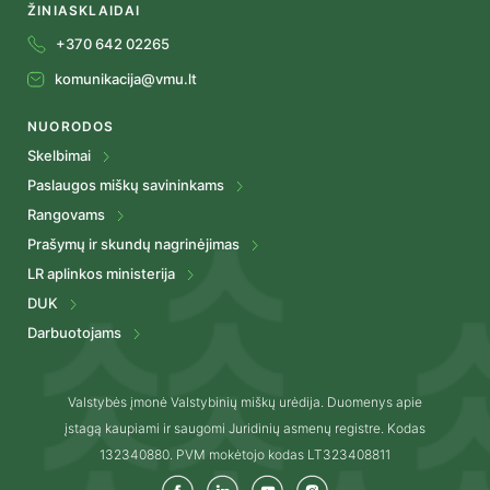
ŽINIASKLAIDAI
+370 642 02265
komunikacija@vmu.lt
NUORODOS
Skelbimai
Paslaugos miškų savininkams
Rangovams
Prašymų ir skundų nagrinėjimas
LR aplinkos ministerija
DUK
Darbuotojams
Valstybės įmonė Valstybinių miškų urėdija. Duomenys apie
įstagą kaupiami ir saugomi Juridinių asmenų registre. Kodas
132340880. PVM mokėtojo kodas LT323408811