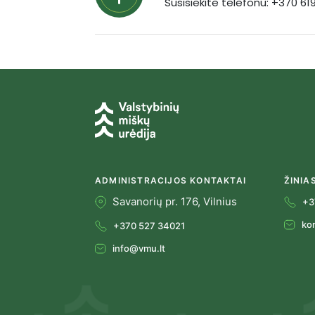
Susisiekite telefonu: +370 6
ADMINISTRACIJOS KONTAKTAI
ŽINIA
Savanorių pr. 176, Vilnius
+3
ko
+370 527 34021
info@vmu.lt