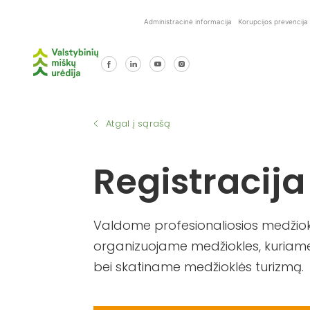
Skip
Administracinė informacija
Korupcijos prevencija
to
content
Atgal į sąrašą
Registracija
Valdome profesionaliosios medžiokl
organizuojame medžiokles, kuriame
bei skatiname medžioklės turizmą.