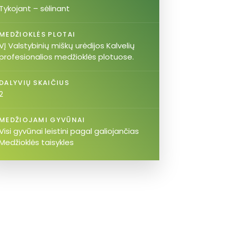
Tykojant – sėlinant
MEDŽIOKLĖS PLOTAI
VĮ Valstybinių miškų urėdijos Kalvelių
profesionalios medžioklės plotuose.
DALYVIŲ SKAIČIUS
2
MEDŽIOJAMI GYVŪNAI
Visi gyvūnai leistini pagal galiojančias
Medžioklės taisykles