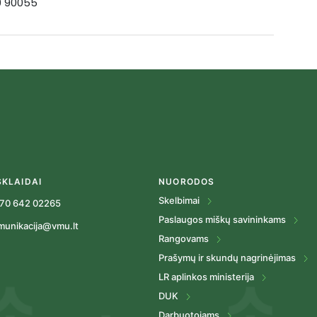
19 90055
SKLAIDAI
NUORODOS
Skelbimai
70 642 02265
Paslaugos miškų savininkams
munikacija@vmu.lt
Rangovams
Prašymų ir skundų nagrinėjimas
LR aplinkos ministerija
DUK
Darbuotojams