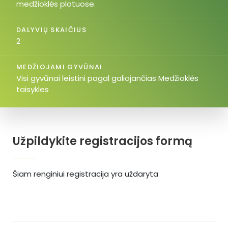
medžioklės plotuose.
DALYVIŲ SKAIČIUS
2
MEDŽIOJAMI GYVŪNAI
Visi gyvūnai leistini pagal galiojančias Medžioklės
taisykles
Užpildykite registracijos formą
Šiam renginiui registracija yra uždaryta