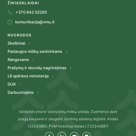
ŽINIASKLAIDAI
+370 642 02265
komunikacija@vmu.lt
NUORODOS
Skelbimai
Paslaugos miškų savininkams
Rangovams
Prašymų ir skundų nagrinėjimas
LR aplinkos ministerija
DUK
Darbuotojams
Valstybės įmonė Valstybinių miškų urėdija. Duomenys apie
įstagą kaupiami ir saugomi Juridinių asmenų registre. Kodas
132340880. PVM mokėtojo kodas LT323408811