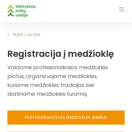
Skip
to
content
Atgal į sąrašą
Registracija į medžioklę
Valdome profesionaliosios medžioklės
plotus, organizuojame medžiokles,
kuriame medžioklės tradicijas bei
skatiname medžioklės turizmą.
PROFESIONALIOSIOS MEDŽIOKLĖS ĮKAINIAI