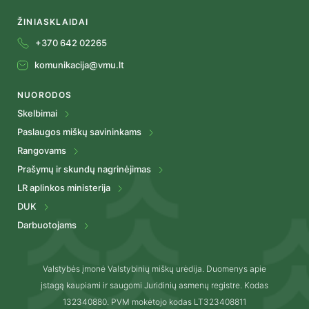
ŽINIASKLAIDAI
+370 642 02265
komunikacija@vmu.lt
NUORODOS
Skelbimai
Paslaugos miškų savininkams
Rangovams
Prašymų ir skundų nagrinėjimas
LR aplinkos ministerija
DUK
Darbuotojams
Valstybės įmonė Valstybinių miškų urėdija. Duomenys apie
įstagą kaupiami ir saugomi Juridinių asmenų registre. Kodas
132340880. PVM mokėtojo kodas LT323408811