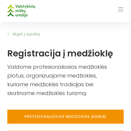
Skip
to
content
Atgal į sąrašą
Registracija į medžioklę
Valdome profesionaliosios medžioklės
plotus, organizuojame medžiokles,
kuriame medžioklės tradicijas bei
skatiname medžioklės turizmą.
PROFESIONALIOSIOS MEDŽIOKLĖS ĮKAINIAI