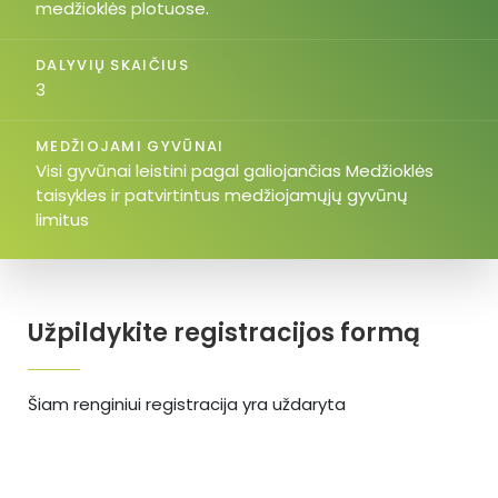
medžioklės plotuose.
DALYVIŲ SKAIČIUS
3
MEDŽIOJAMI GYVŪNAI
Visi gyvūnai leistini pagal galiojančias Medžioklės
taisykles ir patvirtintus medžiojamųjų gyvūnų
limitus
Užpildykite registracijos formą
Šiam renginiui registracija yra uždaryta