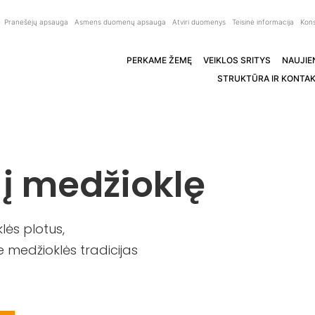
Pranešėjų apsauga
Asmens duomenų apsauga
Atviri duomenys
Teisinė informacija
Kons
PERKAME ŽEMĘ
VEIKLOS SRITYS
NAUJIE
STRUKTŪRA IR KONTAK
 į medžioklę
ės plotus,
 medžioklės tradicijas