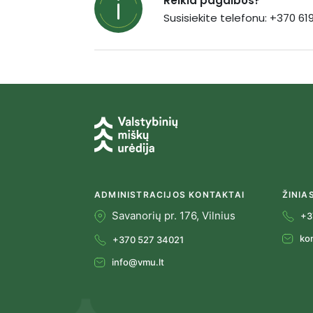
Reikia pagalbos?
Susisiekite telefonu: +370 6
ADMINISTRACIJOS KONTAKTAI
ŽINIA
Savanorių pr. 176, Vilnius
+3
ko
+370 527 34021
info@vmu.lt