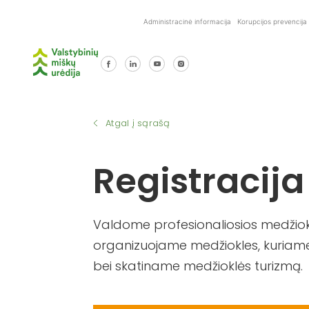
Skip
Administracinė informacija
Korupcijos prevencija
to
content
Atgal į sąrašą
Registracija
Valdome profesionaliosios medžiokl
organizuojame medžiokles, kuriame
bei skatiname medžioklės turizmą.