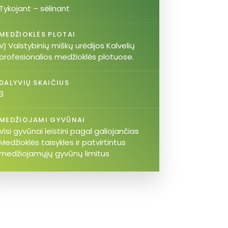
Tykojant – sėlinant
MEDŽIOKLĖS PLOTAI
VĮ Valstybinių miškų urėdijos Kalvelių
profesionalios medžioklės plotuose.
DALYVIŲ SKAIČIUS
3
MEDŽIOJAMI GYVŪNAI
Visi gyvūnai leistini pagal galiojančias
Medžioklės taisykles ir patvirtintus
medžiojamųjų gyvūnų limitus