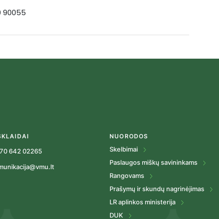
19 90055
SKLAIDAI
NUORODOS
Skelbimai
70 642 02265
Paslaugos miškų savininkams
munikacija@vmu.lt
Rangovams
Prašymų ir skundų nagrinėjimas
LR aplinkos ministerija
DUK