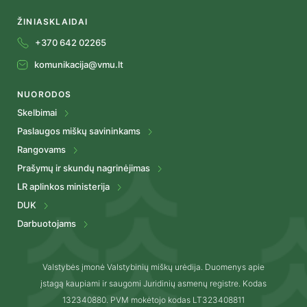
ŽINIASKLAIDAI
+370 642 02265
komunikacija@vmu.lt
NUORODOS
Skelbimai
Paslaugos miškų savininkams
Rangovams
Prašymų ir skundų nagrinėjimas
LR aplinkos ministerija
DUK
Darbuotojams
Valstybės įmonė Valstybinių miškų urėdija. Duomenys apie
įstagą kaupiami ir saugomi Juridinių asmenų registre. Kodas
132340880. PVM mokėtojo kodas LT323408811