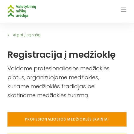
Skip
to
content
Atgal į sąrašą
Registracija į medžioklę
Valdome profesionaliosios medžioklės
plotus, organizuojame medžiokles,
kuriame medžioklės tradicijas bei
skatiname medžioklės turizmą.
PROFESIONALIOSIOS MEDŽIOKLĖS ĮKAINIAI