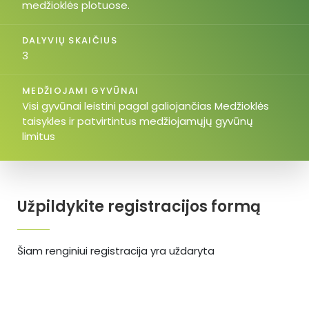
medžioklės plotuose.
DALYVIŲ SKAIČIUS
3
MEDŽIOJAMI GYVŪNAI
Visi gyvūnai leistini pagal galiojančias Medžioklės
taisykles ir patvirtintus medžiojamųjų gyvūnų
limitus
Užpildykite registracijos formą
Šiam renginiui registracija yra uždaryta