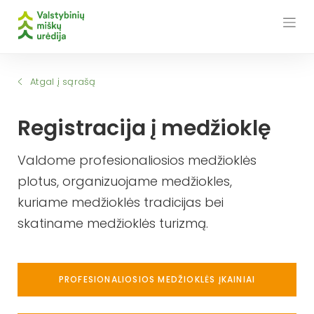
Skip
to
content
Atgal į sąrašą
Registracija į medžioklę
Valdome profesionaliosios medžioklės
plotus, organizuojame medžiokles,
kuriame medžioklės tradicijas bei
skatiname medžioklės turizmą.
PROFESIONALIOSIOS MEDŽIOKLĖS ĮKAINIAI