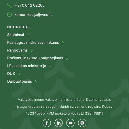
+370 642 02265
komunikacija@vmu.lt
NUORODOS
Skelbimai
Paslaugos miškų savininkams
Rangovams
Prašymų ir skundų nagrinėjimas
LR aplinkos ministerija
DUK
Darbuotojams
Valstybės įmonė Valstybinių miškų urėdija. Duomenys apie
įstagą kaupiami ir saugomi Juridinių asmenų registre. Kodas
132340880. PVM mokėtojo kodas LT323408811