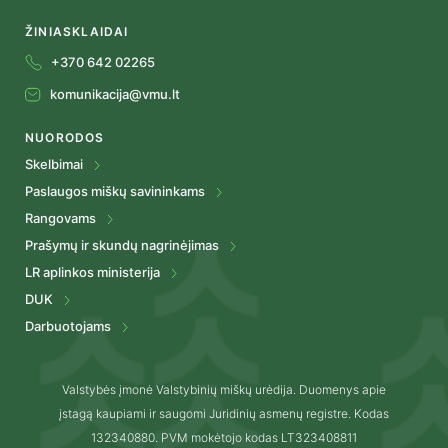
ŽINIASKLAIDAI
+370 642 02265
komunikacija@vmu.lt
NUORODOS
Skelbimai
Paslaugos miškų savininkams
Rangovams
Prašymų ir skundų nagrinėjimas
LR aplinkos ministerija
DUK
Darbuotojams
Valstybės įmonė Valstybinių miškų urėdija. Duomenys apie
įstagą kaupiami ir saugomi Juridinių asmenų registre. Kodas
132340880. PVM mokėtojo kodas LT323408811