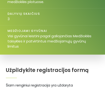
medžioklės plotuose.
DALYVIŲ SKAIČIUS
3
MEDŽIOJAMI GYVŪNAI
Visi gyvūnai leistini pagal galiojančias Medžioklės
taisykles ir patvirtintus medžiojamųjų gyvūnų
limitus
Užpildykite registracijos formą
Šiam renginiui registracija yra uždaryta