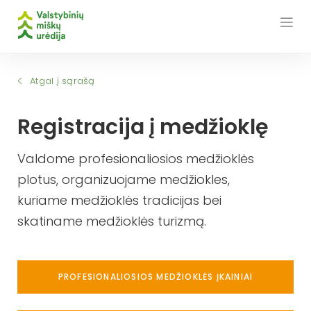
Skip
to
content
Atgal į sąrašą
Registracija į medžioklę
Valdome profesionaliosios medžioklės
plotus, organizuojame medžiokles,
kuriame medžioklės tradicijas bei
skatiname medžioklės turizmą.
PROFESIONALIOSIOS MEDŽIOKLĖS ĮKAINIAI