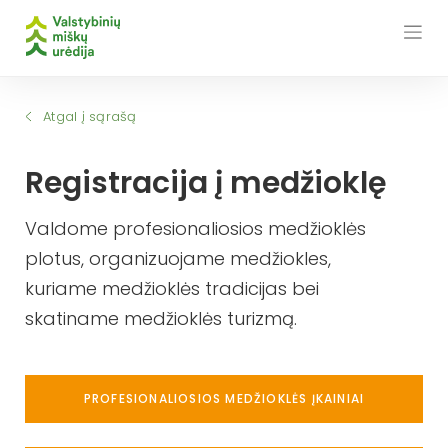
Skip
to
content
Atgal į sąrašą
Registracija į medžioklę
Valdome profesionaliosios medžioklės
plotus, organizuojame medžiokles,
kuriame medžioklės tradicijas bei
skatiname medžioklės turizmą.
PROFESIONALIOSIOS MEDŽIOKLĖS ĮKAINIAI