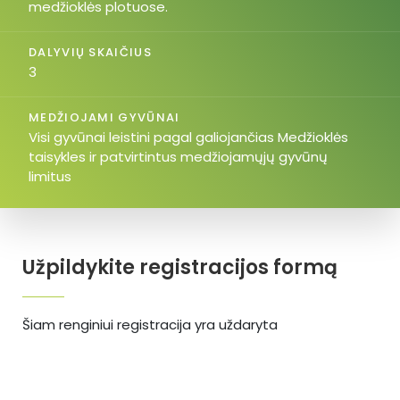
medžioklės plotuose.
DALYVIŲ SKAIČIUS
3
MEDŽIOJAMI GYVŪNAI
Visi gyvūnai leistini pagal galiojančias Medžioklės
taisykles ir patvirtintus medžiojamųjų gyvūnų
limitus
Užpildykite registracijos formą
Šiam renginiui registracija yra uždaryta