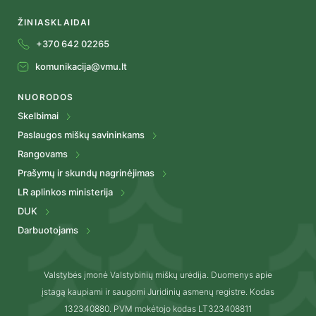
ŽINIASKLAIDAI
+370 642 02265
komunikacija@vmu.lt
NUORODOS
Skelbimai
Paslaugos miškų savininkams
Rangovams
Prašymų ir skundų nagrinėjimas
LR aplinkos ministerija
DUK
Darbuotojams
Valstybės įmonė Valstybinių miškų urėdija. Duomenys apie
įstagą kaupiami ir saugomi Juridinių asmenų registre. Kodas
132340880. PVM mokėtojo kodas LT323408811