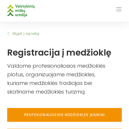
Skip
to
content
Atgal į sąrašą
Registracija į medžioklę
Valdome profesionaliosios medžioklės
plotus, organizuojame medžiokles,
kuriame medžioklės tradicijas bei
skatiname medžioklės turizmą.
PROFESIONALIOSIOS MEDŽIOKLĖS ĮKAINIAI