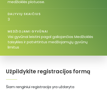
medžioklės plotuose.
DALYVIŲ SKAIČIUS
3
MEDŽIOJAMI GYVŪNAI
Visi gyvūnai leistini pagal galiojančias Medžioklės
taisykles ir patvirtintus medžiojamųjų gyvūnų
limitus
Užpildykite registracijos formą
Šiam renginiui registracija yra uždaryta