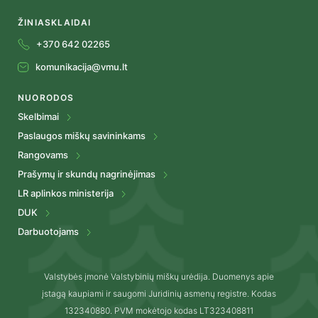
ŽINIASKLAIDAI
+370 642 02265
komunikacija@vmu.lt
NUORODOS
Skelbimai
Paslaugos miškų savininkams
Rangovams
Prašymų ir skundų nagrinėjimas
LR aplinkos ministerija
DUK
Darbuotojams
Valstybės įmonė Valstybinių miškų urėdija. Duomenys apie
įstagą kaupiami ir saugomi Juridinių asmenų registre. Kodas
132340880. PVM mokėtojo kodas LT323408811