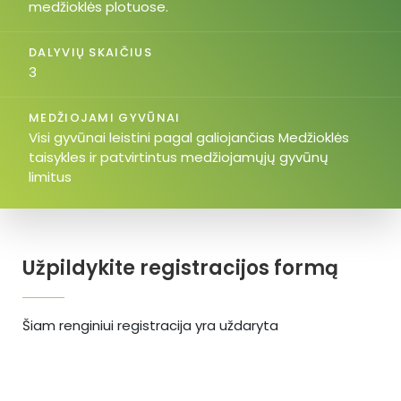
medžioklės plotuose.
DALYVIŲ SKAIČIUS
3
MEDŽIOJAMI GYVŪNAI
Visi gyvūnai leistini pagal galiojančias Medžioklės
taisykles ir patvirtintus medžiojamųjų gyvūnų
limitus
Užpildykite registracijos formą
Šiam renginiui registracija yra uždaryta