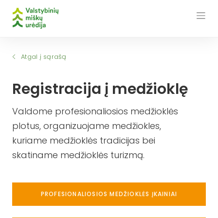
Skip
to
content
Atgal į sąrašą
Registracija į medžioklę
Valdome profesionaliosios medžioklės
plotus, organizuojame medžiokles,
kuriame medžioklės tradicijas bei
skatiname medžioklės turizmą.
PROFESIONALIOSIOS MEDŽIOKLĖS ĮKAINIAI