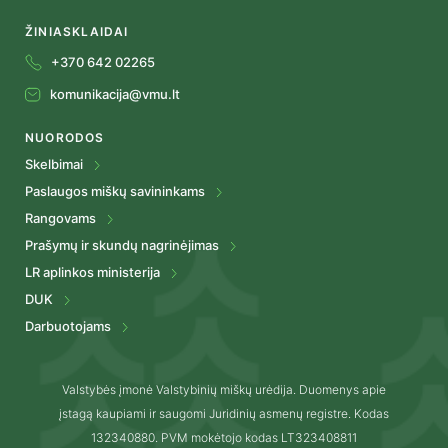
ŽINIASKLAIDAI
+370 642 02265
komunikacija@vmu.lt
NUORODOS
Skelbimai
Paslaugos miškų savininkams
Rangovams
Prašymų ir skundų nagrinėjimas
LR aplinkos ministerija
DUK
Darbuotojams
Valstybės įmonė Valstybinių miškų urėdija. Duomenys apie
įstagą kaupiami ir saugomi Juridinių asmenų registre. Kodas
132340880. PVM mokėtojo kodas LT323408811