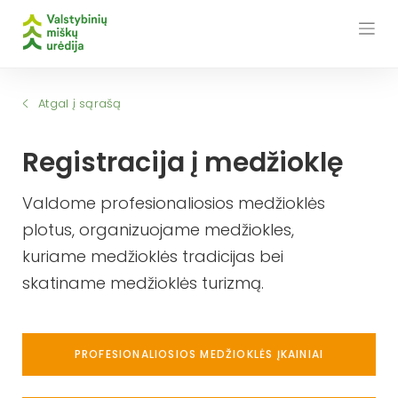
Skip
to
content
Atgal į sąrašą
Registracija į medžioklę
Valdome profesionaliosios medžioklės
plotus, organizuojame medžiokles,
kuriame medžioklės tradicijas bei
skatiname medžioklės turizmą.
PROFESIONALIOSIOS MEDŽIOKLĖS ĮKAINIAI