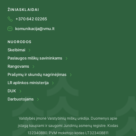
ŽINIASKLAIDAI
+370 642 02265
komunikacija@vmu.lt
NUORODOS
Skelbimai
Paslaugos miškų savininkams
Rangovams
Prašymų ir skundų nagrinėjimas
LR aplinkos ministerija
DUK
Darbuotojams
Valstybės įmonė Valstybinių miškų urėdija. Duomenys apie
įstagą kaupiami ir saugomi Juridinių asmenų registre. Kodas
132340880. PVM mokėtojo kodas LT323408811