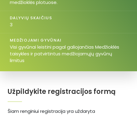
medžioklės plotuose.
DALYVIŲ SKAIČIUS
3
MEDŽIOJAMI GYVŪNAI
Visi gyvūnai leistini pagal galiojančias Medžioklės
taisykles ir patvirtintus medžiojamųjų gyvūnų
limitus
Užpildykite registracijos formą
Šiam renginiui registracija yra uždaryta