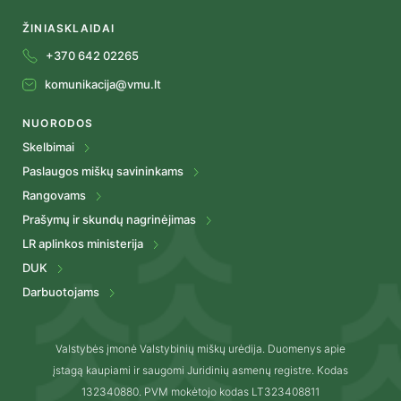
ŽINIASKLAIDAI
+370 642 02265
komunikacija@vmu.lt
NUORODOS
Skelbimai
Paslaugos miškų savininkams
Rangovams
Prašymų ir skundų nagrinėjimas
LR aplinkos ministerija
DUK
Darbuotojams
Valstybės įmonė Valstybinių miškų urėdija. Duomenys apie
įstagą kaupiami ir saugomi Juridinių asmenų registre. Kodas
132340880. PVM mokėtojo kodas LT323408811