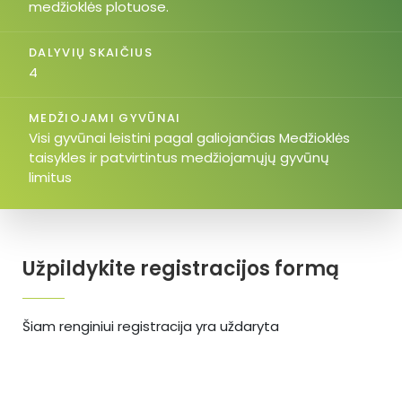
medžioklės plotuose.
DALYVIŲ SKAIČIUS
4
MEDŽIOJAMI GYVŪNAI
Visi gyvūnai leistini pagal galiojančias Medžioklės
taisykles ir patvirtintus medžiojamųjų gyvūnų
limitus
Užpildykite registracijos formą
Šiam renginiui registracija yra uždaryta