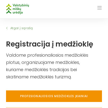
Skip
to
content
Atgal į sąrašą
Registracija į medžioklę
Valdome profesionaliosios medžioklės
plotus, organizuojame medžiokles,
kuriame medžioklės tradicijas bei
skatiname medžioklės turizmą.
PROFESIONALIOSIOS MEDŽIOKLĖS ĮKAINIAI