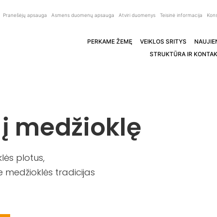
Pranešėjų apsauga
Asmens duomenų apsauga
Atviri duomenys
Teisinė informacija
Kons
PERKAME ŽEMĘ
VEIKLOS SRITYS
NAUJIE
STRUKTŪRA IR KONTAK
 į medžioklę
ės plotus,
 medžioklės tradicijas