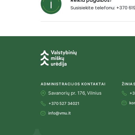
Reikia pagalbos?
Susisiekite telefonu: +370 6
ADMINISTRACIJOS KONTAKTAI
ŽINIA
Savanorių pr. 176, Vilnius
+3
ko
+370 527 34021
info@vmu.lt