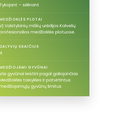
Tykojant – sėlinant
MEDŽIOKLĖS PLOTAI
VĮ Valstybinių miškų urėdijos Kalvelių
profesionalios medžioklės plotuose.
DALYVIŲ SKAIČIUS
4
MEDŽIOJAMI GYVŪNAI
Visi gyvūnai leistini pagal galiojančias
Medžioklės taisykles ir patvirtintus
medžiojamųjų gyvūnų limitus