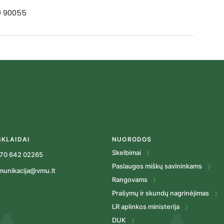
19 90055
SKLAIDAI
NUORODOS
Skelbimai
70 642 02265
Paslaugos miškų savininkams
munikacija@vmu.lt
Rangovams
Prašymų ir skundų nagrinėjimas
LR aplinkos ministerija
DUK