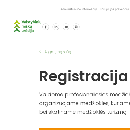
Skip
Administracinė informacija
Korupcijos prevencija
to
content
Atgal į sąrašą
Registracija
Valdome profesionaliosios medžiokl
organizuojame medžiokles, kuriame
bei skatiname medžioklės turizmą.