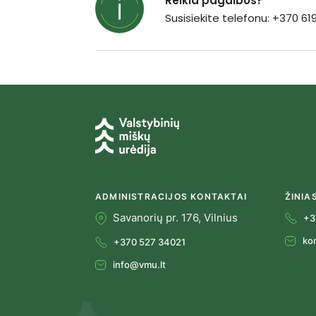
Reikia pagalbos?
Susisiekite telefonu: +370 6
ADMINISTRACIJOS KONTAKTAI
ŽINIA
Savanorių pr. 176, Vilnius
+3
ko
+370 527 34021
info@vmu.lt