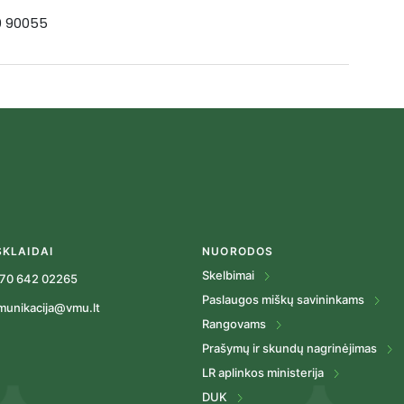
19 90055
SKLAIDAI
NUORODOS
Skelbimai
70 642 02265
Paslaugos miškų savininkams
munikacija@vmu.lt
Rangovams
Prašymų ir skundų nagrinėjimas
LR aplinkos ministerija
DUK