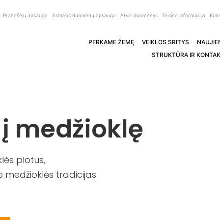
Pranešėjų apsauga
Asmens duomenų apsauga
Atviri duomenys
Teisinė informacija
Kons
PERKAME ŽEMĘ
VEIKLOS SRITYS
NAUJIE
STRUKTŪRA IR KONTAK
 į medžioklę
ės plotus,
 medžioklės tradicijas