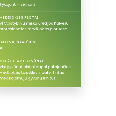
Tykojant – sėlinant
MEDŽIOKLĖS PLOTAI
VĮ Valstybinių miškų urėdijos Kalvelių
profesionalios medžioklės plotuose.
DALYVIŲ SKAIČIUS
4
MEDŽIOJAMI GYVŪNAI
Visi gyvūnai leistini pagal galiojančias
Medžioklės taisykles ir patvirtintus
medžiojamųjų gyvūnų limitus