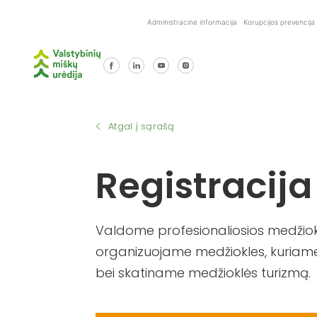
Skip
Administracinė informacija
Korupcijos prevencija
to
content
Atgal į sąrašą
Registracija
Valdome profesionaliosios medžiokl
organizuojame medžiokles, kuriame
bei skatiname medžioklės turizmą.