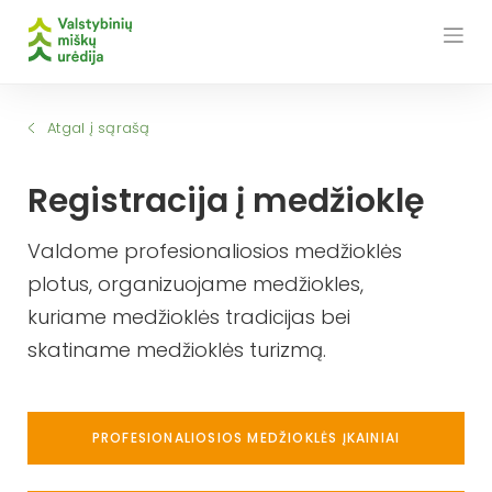
Skip
to
content
Atgal į sąrašą
Registracija į medžioklę
Valdome profesionaliosios medžioklės
plotus, organizuojame medžiokles,
kuriame medžioklės tradicijas bei
skatiname medžioklės turizmą.
PROFESIONALIOSIOS MEDŽIOKLĖS ĮKAINIAI