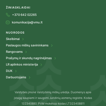
ŽINIASKLAIDAI
+370 642 02265
komunikacija@vmu.lt
NUORODOS
Skelbimai
Paslaugos miškų savininkams
Rangovams
Prašymų ir skundų nagrinėjimas
LR aplinkos ministerija
DUK
Darbuotojams
Valstybės įmonė Valstybinių miškų urėdija. Duomenys apie
įstagą kaupiami ir saugomi Juridinių asmenų registre. Kodas
132340880. PVM mokėtojo kodas LT323408811