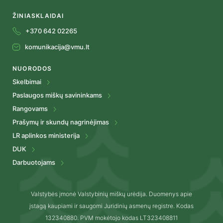
ŽINIASKLAIDAI
+370 642 02265
komunikacija@vmu.lt
NUORODOS
Skelbimai
Paslaugos miškų savininkams
Rangovams
Prašymų ir skundų nagrinėjimas
LR aplinkos ministerija
DUK
Darbuotojams
Valstybės įmonė Valstybinių miškų urėdija. Duomenys apie
įstagą kaupiami ir saugomi Juridinių asmenų registre. Kodas
132340880. PVM mokėtojo kodas LT323408811