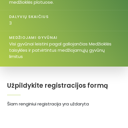
medžioklės plotuose.
DALYVIŲ SKAIČIUS
3
MEDŽIOJAMI GYVŪNAI
Visi gyvūnai leistini pagal galiojančias Medžioklės
taisykles ir patvirtintus medžiojamųjų gyvūnų
limitus
Užpildykite registracijos formą
Šiam renginiui registracija yra uždaryta