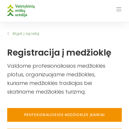
Skip
to
content
Atgal į sąrašą
Registracija į medžioklę
Valdome profesionaliosios medžioklės
plotus, organizuojame medžiokles,
kuriame medžioklės tradicijas bei
skatiname medžioklės turizmą.
PROFESIONALIOSIOS MEDŽIOKLĖS ĮKAINIAI