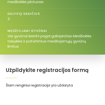
medžioklės plotuose.
DALYVIŲ SKAIČIUS
3
MEDŽIOJAMI GYVŪNAI
Visi gyvūnai leistini pagal galiojančias Medžioklės
taisykles ir patvirtintus medžiojamųjų gyvūnų
limitus
Užpildykite registracijos formą
Šiam renginiui registracija yra uždaryta