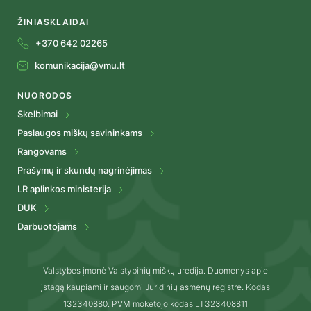
ŽINIASKLAIDAI
+370 642 02265
komunikacija@vmu.lt
NUORODOS
Skelbimai
Paslaugos miškų savininkams
Rangovams
Prašymų ir skundų nagrinėjimas
LR aplinkos ministerija
DUK
Darbuotojams
Valstybės įmonė Valstybinių miškų urėdija. Duomenys apie
įstagą kaupiami ir saugomi Juridinių asmenų registre. Kodas
132340880. PVM mokėtojo kodas LT323408811