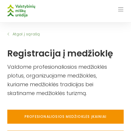
Skip
to
content
Atgal į sąrašą
Registracija į medžioklę
Valdome profesionaliosios medžioklės
plotus, organizuojame medžiokles,
kuriame medžioklės tradicijas bei
skatiname medžioklės turizmą.
PROFESIONALIOSIOS MEDŽIOKLĖS ĮKAINIAI