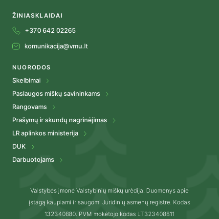
ŽINIASKLAIDAI
+370 642 02265
komunikacija@vmu.lt
NUORODOS
Skelbimai
Paslaugos miškų savininkams
Rangovams
Prašymų ir skundų nagrinėjimas
LR aplinkos ministerija
DUK
Darbuotojams
Valstybės įmonė Valstybinių miškų urėdija. Duomenys apie
įstagą kaupiami ir saugomi Juridinių asmenų registre. Kodas
132340880. PVM mokėtojo kodas LT323408811