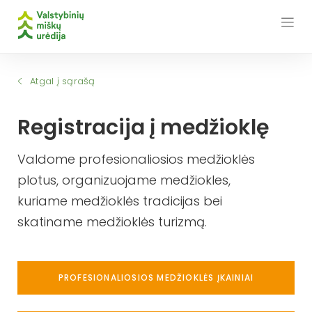
Skip
to
content
Atgal į sąrašą
Registracija į medžioklę
Valdome profesionaliosios medžioklės
plotus, organizuojame medžiokles,
kuriame medžioklės tradicijas bei
skatiname medžioklės turizmą.
PROFESIONALIOSIOS MEDŽIOKLĖS ĮKAINIAI