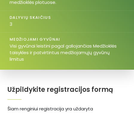
medžioklės plotuose.
DALYVIŲ SKAIČIUS
3
MEDŽIOJAMI GYVŪNAI
Visi gyvūnai leistini pagal galiojančias Medžioklės
taisykles ir patvirtintus medžiojamųjų gyvūnų
limitus
Užpildykite registracijos formą
Šiam renginiui registracija yra uždaryta