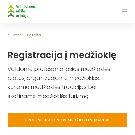
Skip
to
content
Atgal į sąrašą
Registracija į medžioklę
Valdome profesionaliosios medžioklės
plotus, organizuojame medžiokles,
kuriame medžioklės tradicijas bei
skatiname medžioklės turizmą.
PROFESIONALIOSIOS MEDŽIOKLĖS ĮKAINIAI