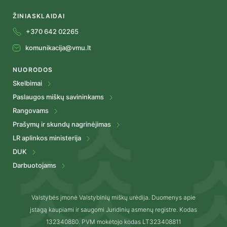
ŽINIASKLAIDAI
+370 642 02265
komunikacija@vmu.lt
NUORODOS
Skelbimai
Paslaugos miškų savininkams
Rangovams
Prašymų ir skundų nagrinėjimas
LR aplinkos ministerija
DUK
Darbuotojams
Valstybės įmonė Valstybinių miškų urėdija. Duomenys apie
įstagą kaupiami ir saugomi Juridinių asmenų registre. Kodas
132340880. PVM mokėtojo kodas LT323408811