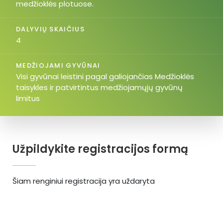
medžioklės plotuose.
DALYVIŲ SKAIČIUS
4
MEDŽIOJAMI GYVŪNAI
Visi gyvūnai leistini pagal galiojančias Medžioklės
taisykles ir patvirtintus medžiojamųjų gyvūnų
limitus
Užpildykite registracijos formą
Šiam renginiui registracija yra uždaryta