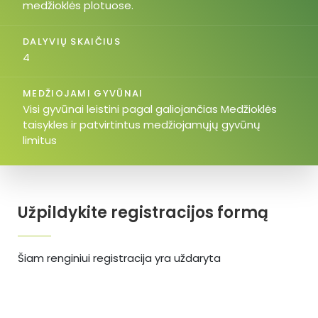
medžioklės plotuose.
DALYVIŲ SKAIČIUS
4
MEDŽIOJAMI GYVŪNAI
Visi gyvūnai leistini pagal galiojančias Medžioklės
taisykles ir patvirtintus medžiojamųjų gyvūnų
limitus
Užpildykite registracijos formą
Šiam renginiui registracija yra uždaryta