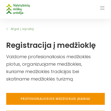
Skip
to
content
Atgal į sąrašą
Registracija į medžioklę
Valdome profesionaliosios medžioklės
plotus, organizuojame medžiokles,
kuriame medžioklės tradicijas bei
skatiname medžioklės turizmą.
PROFESIONALIOSIOS MEDŽIOKLĖS ĮKAINIAI