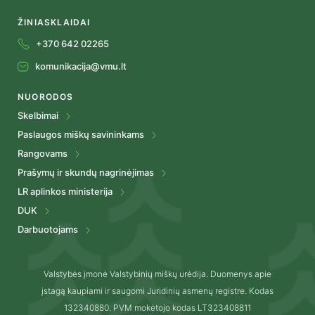
ŽINIASKLAIDAI
+370 642 02265
komunikacija@vmu.lt
NUORODOS
Skelbimai
Paslaugos miškų savininkams
Rangovams
Prašymų ir skundų nagrinėjimas
LR aplinkos ministerija
DUK
Darbuotojams
Valstybės įmonė Valstybinių miškų urėdija. Duomenys apie
įstagą kaupiami ir saugomi Juridinių asmenų registre. Kodas
132340880. PVM mokėtojo kodas LT323408811