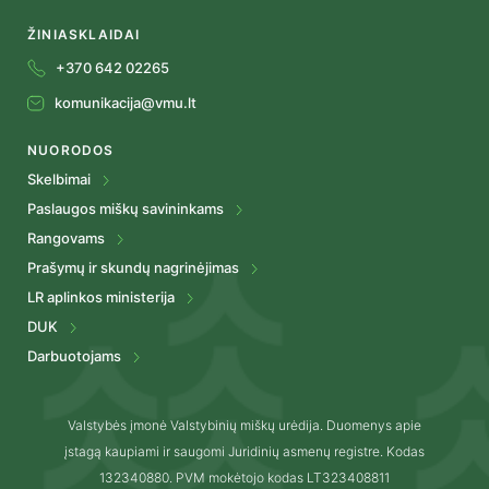
ŽINIASKLAIDAI
+370 642 02265
komunikacija@vmu.lt
NUORODOS
Skelbimai
Paslaugos miškų savininkams
Rangovams
Prašymų ir skundų nagrinėjimas
LR aplinkos ministerija
DUK
Darbuotojams
Valstybės įmonė Valstybinių miškų urėdija. Duomenys apie
įstagą kaupiami ir saugomi Juridinių asmenų registre. Kodas
132340880. PVM mokėtojo kodas LT323408811