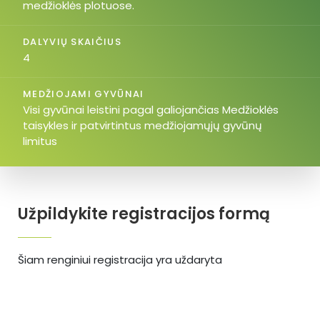
medžioklės plotuose.
DALYVIŲ SKAIČIUS
4
MEDŽIOJAMI GYVŪNAI
Visi gyvūnai leistini pagal galiojančias Medžioklės
taisykles ir patvirtintus medžiojamųjų gyvūnų
limitus
Užpildykite registracijos formą
Šiam renginiui registracija yra uždaryta