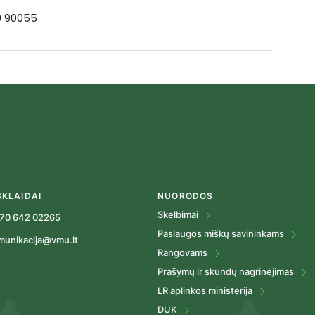
19 90055
SKLAIDAI
NUORODOS
Skelbimai
70 642 02265
Paslaugos miškų savininkams
munikacija@vmu.lt
Rangovams
Prašymų ir skundų nagrinėjimas
LR aplinkos ministerija
DUK