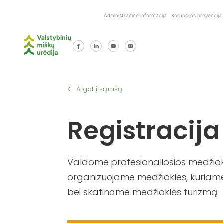
Skip
Administracinė informacija
Korupcijos prevencija
to
content
Atgal į sąrašą
Registracija
Valdome profesionaliosios medžiokl
organizuojame medžiokles, kuriame
bei skatiname medžioklės turizmą.