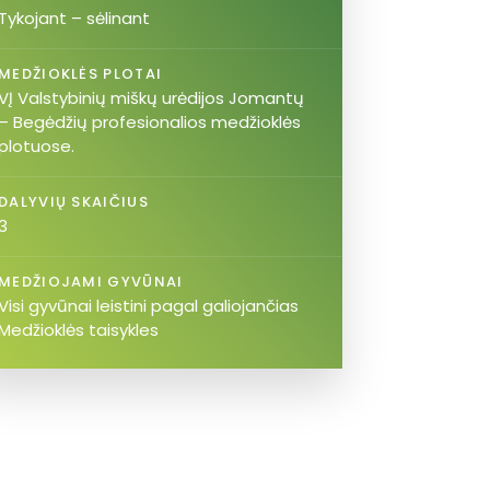
Tykojant – sėlinant
MEDŽIOKLĖS PLOTAI
VĮ Valstybinių miškų urėdijos Jomantų
– Begėdžių profesionalios medžioklės
plotuose.
DALYVIŲ SKAIČIUS
3
MEDŽIOJAMI GYVŪNAI
Visi gyvūnai leistini pagal galiojančias
Medžioklės taisykles