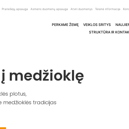
Pranešėjų apsauga
Asmens duomenų apsauga
Atviri duomenys
Teisinė informacija
Kons
PERKAME ŽEMĘ
VEIKLOS SRITYS
NAUJIE
STRUKTŪRA IR KONTAK
 į medžioklę
ės plotus,
 medžioklės tradicijas