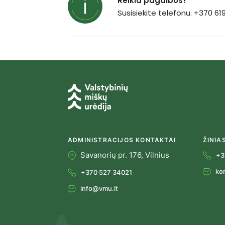
Reikia pagalbos?
Susisiekite telefonu: +370 6
ADMINISTRACIJOS KONTAKTAI
ŽINIA
Savanorių pr. 176, Vilnius
+3
ko
+370 527 34021
info@vmu.lt