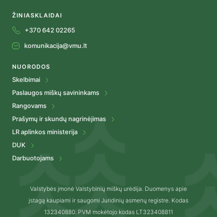
ŽINIASKLAIDAI
+370 642 02265
komunikacija@vmu.lt
NUORODOS
Skelbimai
Paslaugos miškų savininkams
Rangovams
Prašymų ir skundų nagrinėjimas
LR aplinkos ministerija
DUK
Darbuotojams
Valstybės įmonė Valstybinių miškų urėdija. Duomenys apie
įstagą kaupiami ir saugomi Juridinių asmenų registre. Kodas
132340880. PVM mokėtojo kodas LT323408811