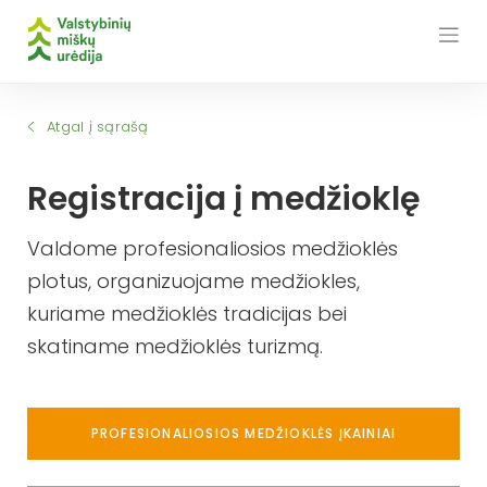
Skip
to
content
Atgal į sąrašą
Registracija į medžioklę
Valdome profesionaliosios medžioklės
plotus, organizuojame medžiokles,
kuriame medžioklės tradicijas bei
skatiname medžioklės turizmą.
PROFESIONALIOSIOS MEDŽIOKLĖS ĮKAINIAI