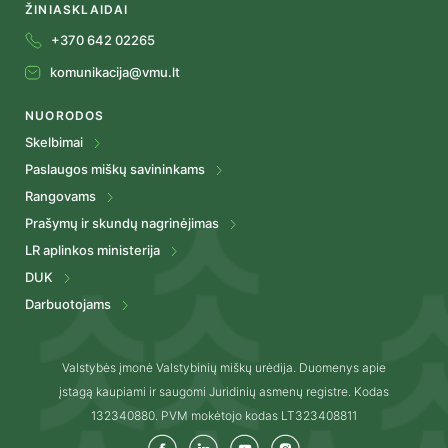
ŽINIASKLAIDAI
+370 642 02265
komunikacija@vmu.lt
NUORODOS
Skelbimai
Paslaugos miškų savininkams
Rangovams
Prašymų ir skundų nagrinėjimas
LR aplinkos ministerija
DUK
Darbuotojams
Valstybės įmonė Valstybinių miškų urėdija. Duomenys apie
įstagą kaupiami ir saugomi Juridinių asmenų registre. Kodas
132340880. PVM mokėtojo kodas LT323408811