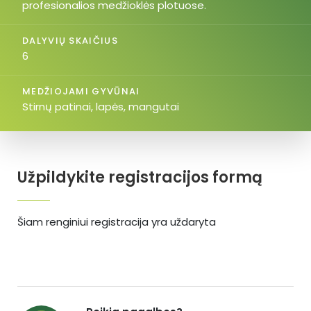
profesionalios medžioklės plotuose.
DALYVIŲ SKAIČIUS
6
MEDŽIOJAMI GYVŪNAI
Stirnų patinai, lapės, mangutai
Užpildykite registracijos formą
Šiam renginiui registracija yra uždaryta