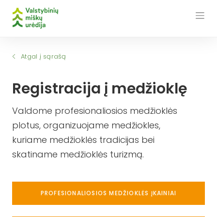
Skip
to
content
Atgal į sąrašą
Registracija į medžioklę
Valdome profesionaliosios medžioklės
plotus, organizuojame medžiokles,
kuriame medžioklės tradicijas bei
skatiname medžioklės turizmą.
PROFESIONALIOSIOS MEDŽIOKLĖS ĮKAINIAI