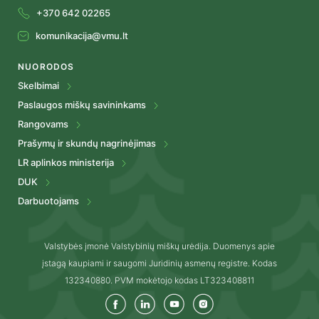
+370 642 02265
komunikacija@vmu.lt
NUORODOS
Skelbimai
Paslaugos miškų savininkams
Rangovams
Prašymų ir skundų nagrinėjimas
LR aplinkos ministerija
DUK
Darbuotojams
Valstybės įmonė Valstybinių miškų urėdija. Duomenys apie
įstagą kaupiami ir saugomi Juridinių asmenų registre. Kodas
132340880. PVM mokėtojo kodas LT323408811