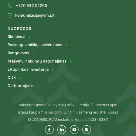
+370 642 02265
komunikacija@vmu.lt
NUORODOS
Skelbimai
Paslaugos miškų savininkams
Rangovams
Prašymų ir skundų nagrinėjimas
LR aplinkos ministerija
DUK
Darbuotojams
Valstybės įmonė Valstybinių miškų urėdija. Duomenys apie
įstagą kaupiami ir saugomi Juridinių asmenų registre. Kodas
132340880. PVM mokėtojo kodas LT323408811