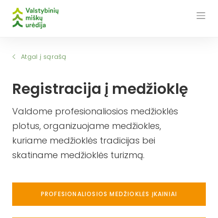
Skip
to
content
Atgal į sąrašą
Registracija į medžioklę
Valdome profesionaliosios medžioklės
plotus, organizuojame medžiokles,
kuriame medžioklės tradicijas bei
skatiname medžioklės turizmą.
PROFESIONALIOSIOS MEDŽIOKLĖS ĮKAINIAI