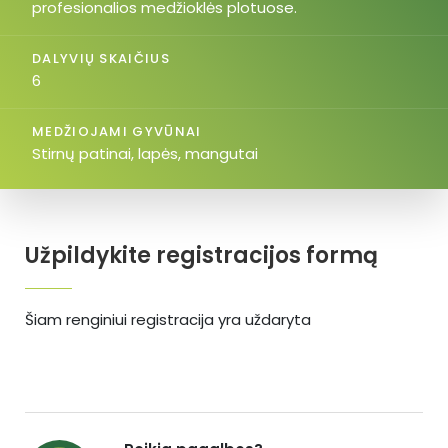
profesionalios medžioklės plotuose.
DALYVIŲ SKAIČIUS
6
MEDŽIOJAMI GYVŪNAI
Stirnų patinai, lapės, mangutai
Užpildykite registracijos formą
Šiam renginiui registracija yra uždaryta