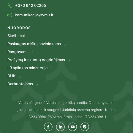
+370 642 02265
komunikacija@vmu.lt
NUORODOS
Skelbimai
Paslaugos miškų savininkams
Rangovams
Prašymų ir skundų nagrinėjimas
LR aplinkos ministerija
DUK
Darbuotojams
Valstybės įmonė Valstybinių miškų urėdija. Duomenys apie
įstagą kaupiami ir saugomi Juridinių asmenų registre. Kodas
132340880. PVM mokėtojo kodas LT323408811