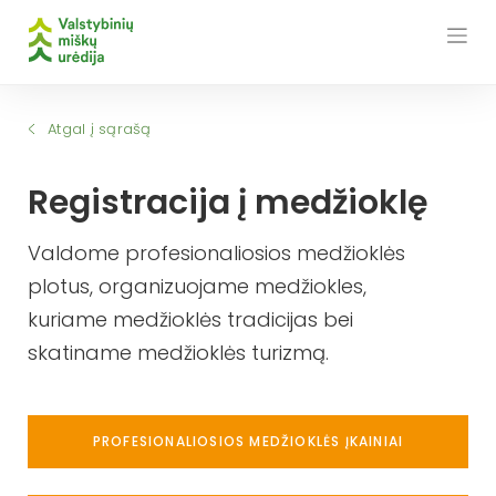
Skip
to
content
Atgal į sąrašą
Registracija į medžioklę
Valdome profesionaliosios medžioklės
plotus, organizuojame medžiokles,
kuriame medžioklės tradicijas bei
skatiname medžioklės turizmą.
PROFESIONALIOSIOS MEDŽIOKLĖS ĮKAINIAI