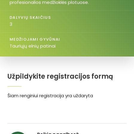
profesionalios medžioklės plotuose.
DALYVIŲ SKAIČIUS
3
MEDŽIOJAMI GYVŪNAI
Tauriųjų elnių patinai
Užpildykite registracijos formą
Šiam renginiui registracija yra uždaryta