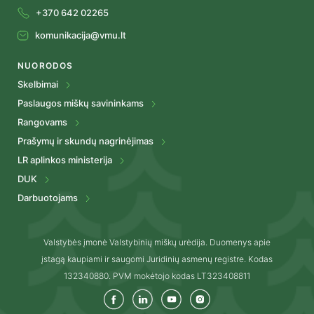
+370 642 02265
komunikacija@vmu.lt
NUORODOS
Skelbimai
Paslaugos miškų savininkams
Rangovams
Prašymų ir skundų nagrinėjimas
LR aplinkos ministerija
DUK
Darbuotojams
Valstybės įmonė Valstybinių miškų urėdija. Duomenys apie
įstagą kaupiami ir saugomi Juridinių asmenų registre. Kodas
132340880. PVM mokėtojo kodas LT323408811