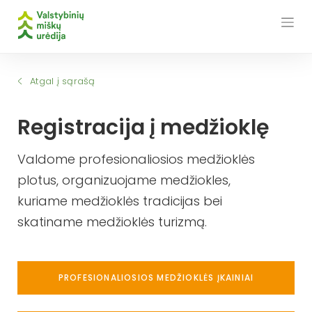
Skip
to
content
Atgal į sąrašą
Registracija į medžioklę
Valdome profesionaliosios medžioklės
plotus, organizuojame medžiokles,
kuriame medžioklės tradicijas bei
skatiname medžioklės turizmą.
PROFESIONALIOSIOS MEDŽIOKLĖS ĮKAINIAI