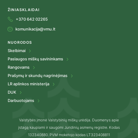
ŽINIASKLAIDAI
+370 642 02265
komunikacija@vmu.lt
NUORODOS
Skelbimai
Paslaugos miškų savininkams
Rangovams
Prašymų ir skundų nagrinėjimas
LR aplinkos ministerija
DUK
Darbuotojams
Valstybės įmonė Valstybinių miškų urėdija. Duomenys apie
įstagą kaupiami ir saugomi Juridinių asmenų registre. Kodas
132340880. PVM mokėtojo kodas LT323408811