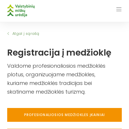
Skip
to
content
Atgal į sąrašą
Registracija į medžioklę
Valdome profesionaliosios medžioklės
plotus, organizuojame medžiokles,
kuriame medžioklės tradicijas bei
skatiname medžioklės turizmą.
PROFESIONALIOSIOS MEDŽIOKLĖS ĮKAINIAI