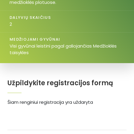
medžioklės plotuose.
DALYVIŲ SKAIČIUS
2
MEDŽIOJAMI GYVŪNAI
Visi gyvūnai leistini pagal galiojančias Medžioklės
taisykles
Užpildykite registracijos formą
Šiam renginiui registracija yra uždaryta