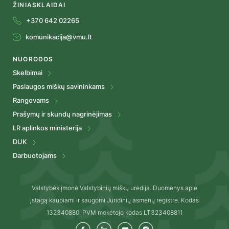
ŽINIASKLAIDAI
+370 642 02265
komunikacija@vmu.lt
NUORODOS
Skelbimai
Paslaugos miškų savininkams
Rangovams
Prašymų ir skundų nagrinėjimas
LR aplinkos ministerija
DUK
Darbuotojams
Valstybės įmonė Valstybinių miškų urėdija. Duomenys apie
įstagą kaupiami ir saugomi Juridinių asmenų registre. Kodas
132340880. PVM mokėtojo kodas LT323408811