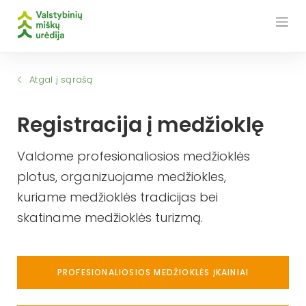
Skip
to
content
Atgal į sąrašą
Registracija į medžioklę
Valdome profesionaliosios medžioklės
plotus, organizuojame medžiokles,
kuriame medžioklės tradicijas bei
skatiname medžioklės turizmą.
PROFESIONALIOSIOS MEDŽIOKLĖS ĮKAINIAI