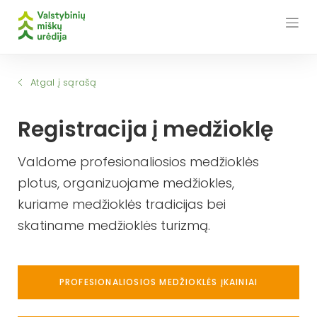
Skip
to
content
Atgal į sąrašą
Registracija į medžioklę
Valdome profesionaliosios medžioklės
plotus, organizuojame medžiokles,
kuriame medžioklės tradicijas bei
skatiname medžioklės turizmą.
PROFESIONALIOSIOS MEDŽIOKLĖS ĮKAINIAI