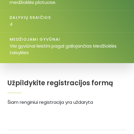
medžioklės plotuose.
DALYVIŲ SKAIČIUS
4
MEDŽIOJAMI GYVŪNAI
Visi gyvūnai leistini pagal galiojančias Medžioklės
taisykles
Užpildykite registracijos formą
Šiam renginiui registracija yra uždaryta