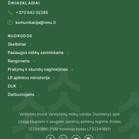
ŽINIASKLAIDAI
+370 642 02265
komunikacija@vmu.lt
NUORODOS
Skelbimai
Paslaugos miškų savininkams
Rangovams
Prašymų ir skundų nagrinėjimas
LR aplinkos ministerija
DUK
Darbuotojams
Valstybės įmonė Valstybinių miškų urėdija. Duomenys apie
įstagą kaupiami ir saugomi Juridinių asmenų registre. Kodas
132340880. PVM mokėtojo kodas LT323408811