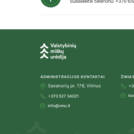
Susisiekite telefonu: +370 6
ADMINISTRACIJOS KONTAKTAI
ŽINIA
Savanorių pr. 176, Vilnius
+3
ko
+370 527 34021
info@vmu.lt