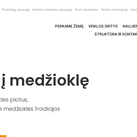
Pranešėjų apsauga
Asmens duomenų apsauga
Atviri duomenys
Teisinė informacija
Kons
PERKAME ŽEMĘ
VEIKLOS SRITYS
NAUJIE
STRUKTŪRA IR KONTAK
 į medžioklę
ės plotus,
 medžioklės tradicijas