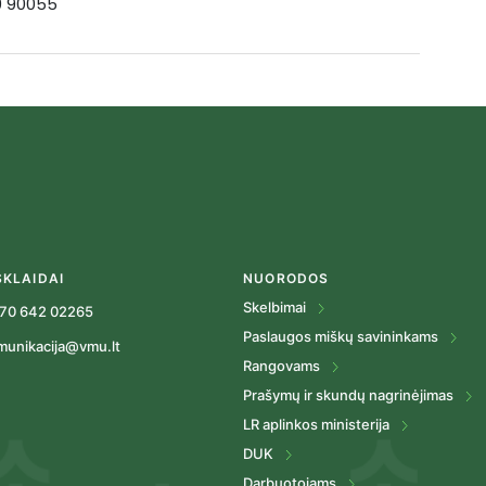
19 90055
SKLAIDAI
NUORODOS
Skelbimai
70 642 02265
Paslaugos miškų savininkams
munikacija@vmu.lt
Rangovams
Prašymų ir skundų nagrinėjimas
LR aplinkos ministerija
DUK
Darbuotojams