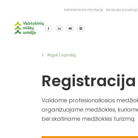
Skip
Administracinė informacija
Korupcijos prevencija
to
content
Atgal į sąrašą
Registracija
Valdome profesionaliosios medžiokl
organizuojame medžiokles, kuriame
bei skatiname medžioklės turizmą.