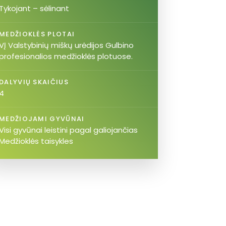
Tykojant – sėlinant
MEDŽIOKLĖS PLOTAI
VĮ Valstybinių miškų urėdijos Gulbino
profesionalios medžioklės plotuose.
DALYVIŲ SKAIČIUS
4
MEDŽIOJAMI GYVŪNAI
Visi gyvūnai leistini pagal galiojančias
Medžioklės taisykles