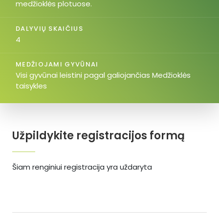
medžioklės plotuose.
DALYVIŲ SKAIČIUS
4
MEDŽIOJAMI GYVŪNAI
Visi gyvūnai leistini pagal galiojančias Medžioklės
taisykles
Užpildykite registracijos formą
Šiam renginiui registracija yra uždaryta