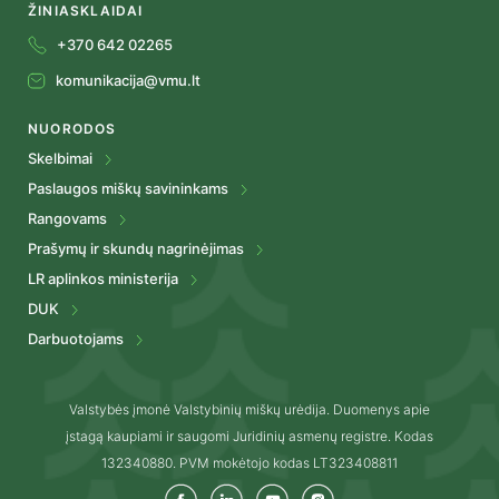
ŽINIASKLAIDAI
+370 642 02265
komunikacija@vmu.lt
NUORODOS
Skelbimai
Paslaugos miškų savininkams
Rangovams
Prašymų ir skundų nagrinėjimas
LR aplinkos ministerija
DUK
Darbuotojams
Valstybės įmonė Valstybinių miškų urėdija. Duomenys apie
įstagą kaupiami ir saugomi Juridinių asmenų registre. Kodas
132340880. PVM mokėtojo kodas LT323408811