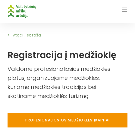
Skip
to
content
Atgal į sąrašą
Registracija į medžioklę
Valdome profesionaliosios medžioklės
plotus, organizuojame medžiokles,
kuriame medžioklės tradicijas bei
skatiname medžioklės turizmą.
PROFESIONALIOSIOS MEDŽIOKLĖS ĮKAINIAI