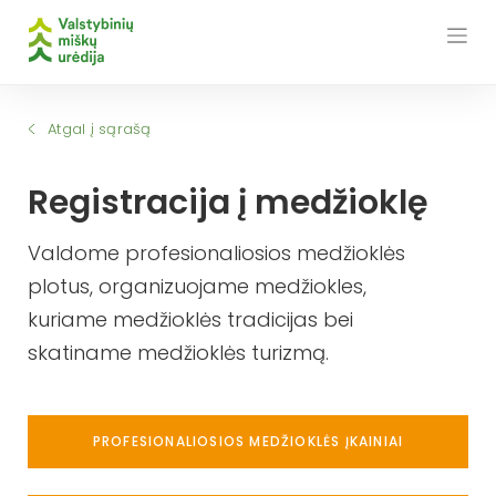
Skip
to
content
Atgal į sąrašą
Registracija į medžioklę
Valdome profesionaliosios medžioklės
plotus, organizuojame medžiokles,
kuriame medžioklės tradicijas bei
skatiname medžioklės turizmą.
PROFESIONALIOSIOS MEDŽIOKLĖS ĮKAINIAI