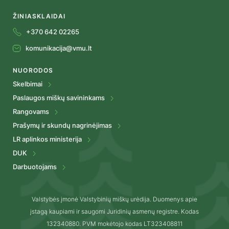
ŽINIASKLAIDAI
+370 642 02265
komunikacija@vmu.lt
NUORODOS
Skelbimai
Paslaugos miškų savininkams
Rangovams
Prašymų ir skundų nagrinėjimas
LR aplinkos ministerija
DUK
Darbuotojams
Valstybės įmonė Valstybinių miškų urėdija. Duomenys apie
įstagą kaupiami ir saugomi Juridinių asmenų registre. Kodas
132340880. PVM mokėtojo kodas LT323408811