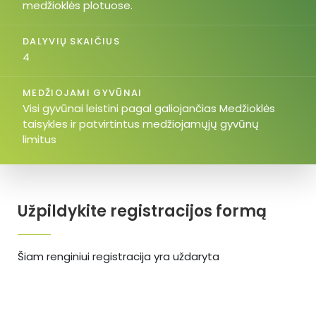
medžioklės plotuose.
DALYVIŲ SKAIČIUS
4
MEDŽIOJAMI GYVŪNAI
Visi gyvūnai leistini pagal galiojančias Medžioklės
taisykles ir patvirtintus medžiojamųjų gyvūnų
limitus
Užpildykite registracijos formą
Šiam renginiui registracija yra uždaryta