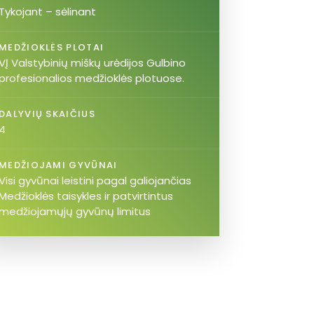
Tykojant – sėlinant
MEDŽIOKLĖS PLOTAI
VĮ Valstybinių miškų urėdijos Gulbino
profesionalios medžioklės plotuose.
DALYVIŲ SKAIČIUS
4
MEDŽIOJAMI GYVŪNAI
Visi gyvūnai leistini pagal galiojančias
Medžioklės taisykles ir patvirtintus
medžiojamųjų gyvūnų limitus