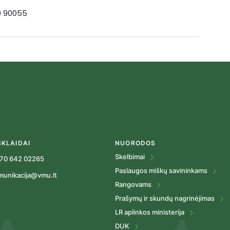
19 90055
SKLAIDAI
NUORODOS
Skelbimai
70 642 02265
Paslaugos miškų savininkams
munikacija@vmu.lt
Rangovams
Prašymų ir skundų nagrinėjimas
LR aplinkos ministerija
DUK