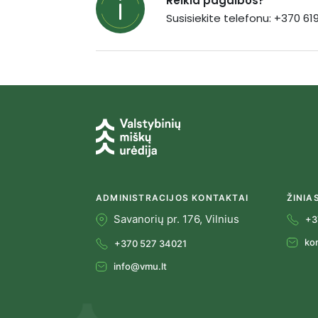
Reikia pagalbos?
Susisiekite telefonu: +370 6
ADMINISTRACIJOS KONTAKTAI
ŽINIA
Savanorių pr. 176, Vilnius
+3
ko
+370 527 34021
info@vmu.lt