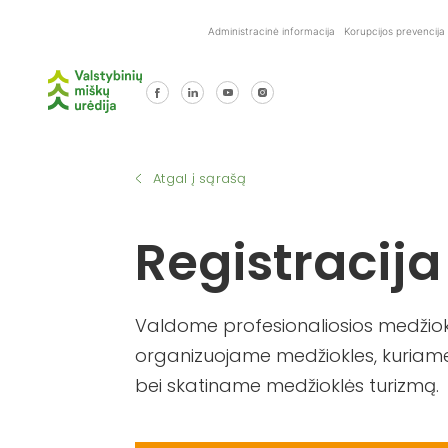
Skip
Administracinė informacija
Korupcijos prevencija
to
content
Atgal į sąrašą
Registracija
Valdome profesionaliosios medžiokl
organizuojame medžiokles, kuriame
bei skatiname medžioklės turizmą.