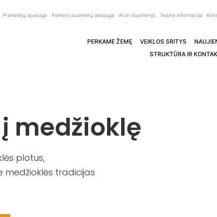
Pranešėjų apsauga
Asmens duomenų apsauga
Atviri duomenys
Teisinė informacija
Kons
PERKAME ŽEMĘ
VEIKLOS SRITYS
NAUJIE
STRUKTŪRA IR KONTAK
 į medžioklę
ės plotus,
 medžioklės tradicijas