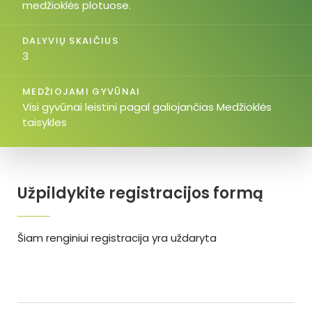
medžioklės plotuose.
DALYVIŲ SKAIČIUS
3
MEDŽIOJAMI GYVŪNAI
Visi gyvūnai leistini pagal galiojančias Medžioklės
taisykles
Užpildykite registracijos formą
Šiam renginiui registracija yra uždaryta