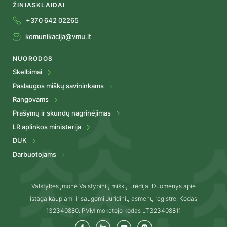
ŽINIASKLAIDAI
+370 642 02265
komunikacija@vmu.lt
NUORODOS
Skelbimai
Paslaugos miškų savininkams
Rangovams
Prašymų ir skundų nagrinėjimas
LR aplinkos ministerija
DUK
Darbuotojams
Valstybės įmonė Valstybinių miškų urėdija. Duomenys apie
įstagą kaupiami ir saugomi Juridinių asmenų registre. Kodas
132340880. PVM mokėtojo kodas LT323408811