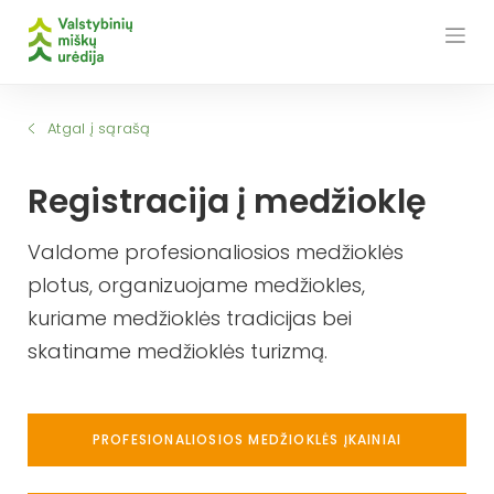
Skip
to
content
Atgal į sąrašą
Registracija į medžioklę
Valdome profesionaliosios medžioklės
plotus, organizuojame medžiokles,
kuriame medžioklės tradicijas bei
skatiname medžioklės turizmą.
PROFESIONALIOSIOS MEDŽIOKLĖS ĮKAINIAI