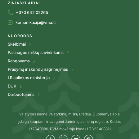
ŽINIASKLAIDAI
+370 642 02265
komunikacija@vmu.lt
NUORODOS
Skelbimai
Paslaugos miškų savininkams
Rangovams
Prašymų ir skundų nagrinėjimas
LR aplinkos ministerija
DUK
Darbuotojams
Valstybės įmonė Valstybinių miškų urėdija. Duomenys apie
įstagą kaupiami ir saugomi Juridinių asmenų registre. Kodas
132340880. PVM mokėtojo kodas LT323408811