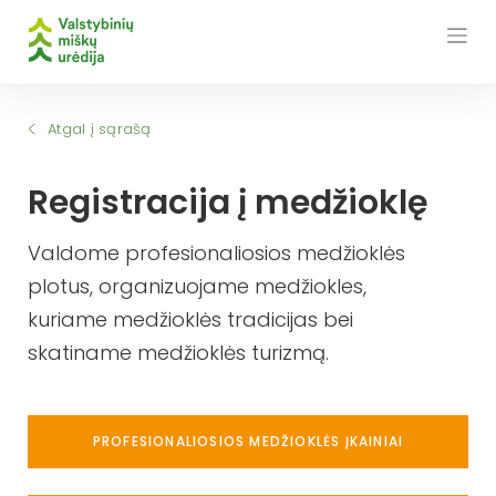
Skip
to
content
Atgal į sąrašą
Registracija į medžioklę
Valdome profesionaliosios medžioklės
plotus, organizuojame medžiokles,
kuriame medžioklės tradicijas bei
skatiname medžioklės turizmą.
PROFESIONALIOSIOS MEDŽIOKLĖS ĮKAINIAI