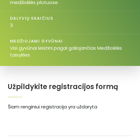
medžioklės plotuose.
DALYVIŲ SKAIČIUS
3
MEDŽIOJAMI GYVŪNAI
Visi gyvūnai leistini pagal galiojančias Medžioklės
taisykles
Užpildykite registracijos formą
Šiam renginiui registracija yra uždaryta