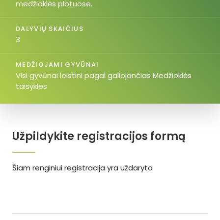
medžioklės plotuose.
DALYVIŲ SKAIČIUS
3
MEDŽIOJAMI GYVŪNAI
Visi gyvūnai leistini pagal galiojančias Medžioklės
taisykles
Užpildykite registracijos formą
Šiam renginiui registracija yra uždaryta