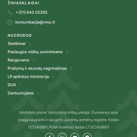
ŽINIASKLAIDAI
+370 642 02265
komunikacija@vmu.lt
NUORODOS
Skelbimai
Paslaugos miškų savininkams
Rangovams
Prašymų ir skundų nagrinėjimas
LR aplinkos ministerija
DUK
Darbuotojams
Valstybės įmonė Valstybinių miškų urėdija. Duomenys apie
įstagą kaupiami ir saugomi Juridinių asmenų registre. Kodas
132340880. PVM mokėtojo kodas LT323408811