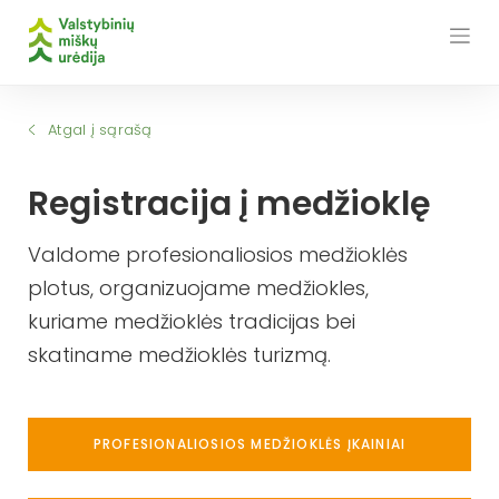
Skip
to
content
Atgal į sąrašą
Registracija į medžioklę
Valdome profesionaliosios medžioklės
plotus, organizuojame medžiokles,
kuriame medžioklės tradicijas bei
skatiname medžioklės turizmą.
PROFESIONALIOSIOS MEDŽIOKLĖS ĮKAINIAI