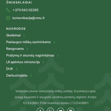
ŽINIASKLAIDAI
+370 642 02265
komunikacija@vmu.lt
NUORODOS
Skelbimai
Paslaugos miškų savininkams
Rangovams
Prašymų ir skundų nagrinėjimas
LR aplinkos ministerija
DUK
Darbuotojams
Valstybės įmonė Valstybinių miškų urėdija. Duomenys apie
įstagą kaupiami ir saugomi Juridinių asmenų registre. Kodas
132340880. PVM mokėtojo kodas LT323408811