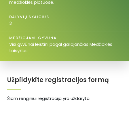
medžioklės plotuose.
DALYVIŲ SKAIČIUS
3
MEDŽIOJAMI GYVŪNAI
Visi gyvūnai leistini pagal galiojančias Medžioklės
taisykles
Užpildykite registracijos formą
Šiam renginiui registracija yra uždaryta