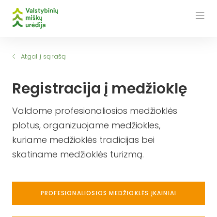
Skip
to
content
Atgal į sąrašą
Registracija į medžioklę
Valdome profesionaliosios medžioklės
plotus, organizuojame medžiokles,
kuriame medžioklės tradicijas bei
skatiname medžioklės turizmą.
PROFESIONALIOSIOS MEDŽIOKLĖS ĮKAINIAI