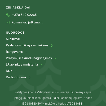
ŽINIASKLAIDAI
+370 642 02265
komunikacija@vmu.lt
NUORODOS
Skelbimai
Paslaugos miškų savininkams
Rangovams
Prašymų ir skundų nagrinėjimas
LR aplinkos ministerija
DUK
Darbuotojams
Valstybės įmonė Valstybinių miškų urėdija. Duomenys apie
įstagą kaupiami ir saugomi Juridinių asmenų registre. Kodas
132340880. PVM mokėtojo kodas LT323408811