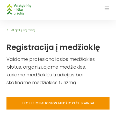
Skip
to
content
Atgal į sąrašą
Registracija į medžioklę
Valdome profesionaliosios medžioklės
plotus, organizuojame medžiokles,
kuriame medžioklės tradicijas bei
skatiname medžioklės turizmą.
PROFESIONALIOSIOS MEDŽIOKLĖS ĮKAINIAI